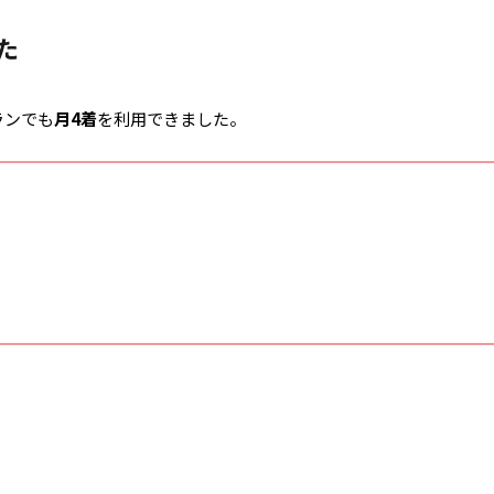
た
ランでも
月4着
を利用できました。