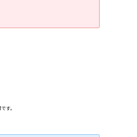
容
です。