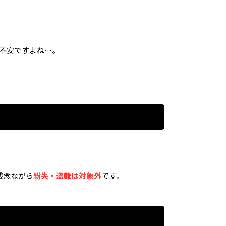
り不安ですよね…。
残念ながら
紛失・盗難は対象外
です。