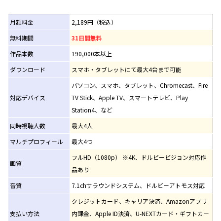
月額料金
2,189円（税込）
無料期間
31日間無料
作品本数
190,000本以上
ダウンロード
スマホ・タブレットにて最大4台まで可能
パソコン、スマホ、タブレット、Chromecast、Fire
対応デバイス
TV Stick、Apple TV、スマートテレビ、Play
Station4、など
同時視聴人数
最大4人
マルチプロフィール
最大4つ
フルHD（1080p） ※4K、ドルビービジョン対応作
画質
品あり
音質
7.1chサラウンドシステム、ドルビーアトモス対応
クレジットカード、キャリア決済、Amazonアプリ
支払い方法
内課金、Apple ID決済、U-NEXTカード・ギフトカー