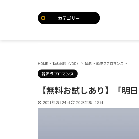
カテゴリー
>
>
>
>
HOME
動画配信（VOD）
韓流
韓流ラブロマンス
韓流ラブロマンス
【無料お試しあり】「明日
2021年2月24日
2023年9月18日