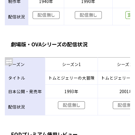
制作年
1940年
1990年
2
配信状況
劇場版・OVAシリーズの配信状況
シーズン
シーズン1
シーズン
タイトル
トムとジェリーの大冒険
トムとジェリー魔
日本公開・発売年
1993年
2001年
配信状況
FODプレミアム使用レビュー