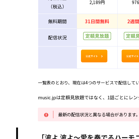
2,189円
97
（税込）
無料期間
31日間無料
2週
配信状況
公式サイト
公式サイト
一覧表のとおり、現在は4つのサービスで配信して
music.jpは定額見放題ではなく、1話ごとに
最新の配信状況と異なる場合があります
「波よ 波よ～愛を奏でるハーモ