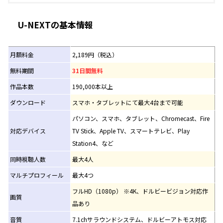
U-NEXTの基本情報
月額料金
2,189円（税込）
無料期間
31日間無料
作品本数
190,000本以上
ダウンロード
スマホ・タブレットにて最大4台まで可能
パソコン、スマホ、タブレット、Chromecast、Fire
対応デバイス
TV Stick、Apple TV、スマートテレビ、Play
Station4、など
同時視聴人数
最大4人
マルチプロフィール
最大4つ
フルHD（1080p） ※4K、ドルビービジョン対応作
画質
品あり
音質
7.1chサラウンドシステム、ドルビーアトモス対応