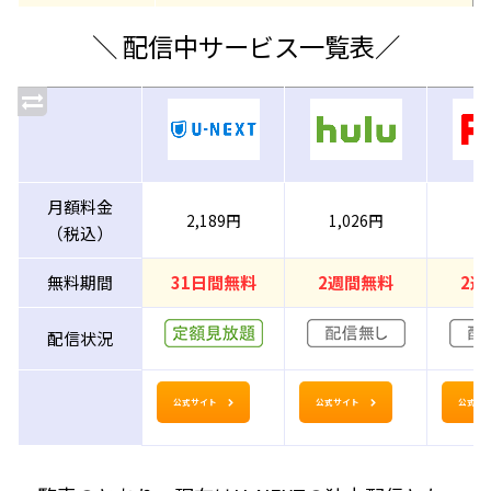
＼ 配信中サービス一覧表／
月額料金
2,189円
1,026円
9
（税込）
無料期間
31日間無料
2週間無料
2週
配信状況
公式サイト
公式サイト
公式サ