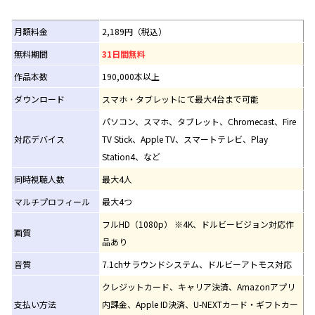
月額料金
2,189円（税込）
無料期間
31日間無料
作品本数
190,000本以上
ダウンロード
スマホ・タブレットにて最大4台まで可能
パソコン、スマホ、タブレット、Chromecast、Fire
対応デバイス
TV Stick、Apple TV、スマートテレビ、Play
Station4、など
同時視聴人数
最大4人
マルチプロフィール
最大4つ
フルHD（1080p） ※4K、ドルビービジョン対応作
画質
品あり
音質
7.1chサラウンドシステム、ドルビーアトモス対応
クレジットカード、キャリア決済、Amazonアプリ
支払い方法
内課金、Apple ID決済、U-NEXTカード・ギフトカー