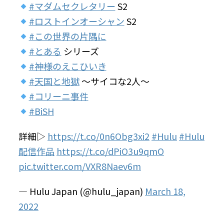
#マダムセクレタリー
S2
#ロストインオーシャン
S2
#この世界の片隅に
#とある
シリーズ
#神様のえこひいき
#天国と地獄
〜サイコな2人〜
#コリーニ事件
#BiSH
詳細▷
https://t.co/0n6Obg3xi2
#Hulu
#Hulu
配信作品
https://t.co/dPiO3u9qmO
pic.twitter.com/VXR8Naev6m
— Hulu Japan (@hulu_japan)
March 18,
2022