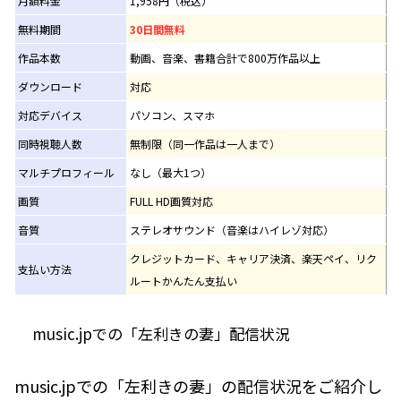
月額料金
1,958円（税込）
無料期間
30日間無料
作品本数
動画、音楽、書籍合計で800万作品以上
ダウンロード
対応
対応デバイス
パソコン、スマホ
同時視聴人数
無制限（同一作品は一人まで）
マルチプロフィール
なし（最大1つ）
画質
FULL HD画質対応
音質
ステレオサウンド（音楽はハイレゾ対応）
クレジットカード、キャリア決済、楽天ペイ、リク
支払い方法
ルートかんたん支払い
music.jpでの「左利きの妻」配信状況
music.jpでの「左利きの妻」の配信状況をご紹介し