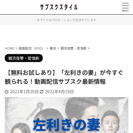
本サイトはプロモーションが含まれています
>
>
>
>
HOME
動画配信（VOD）
韓流
韓流復讐・愛憎劇
韓流復讐・愛憎劇
【無料お試しあり】「左利きの妻」が今すぐ
観られる！動画配信サブスク最新情報
2021年1月20日
2021年4月19日