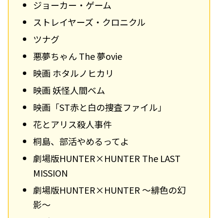
ジョーカー・ゲーム
ストレイヤーズ・クロニクル
ツナグ
悪夢ちゃん The 夢ovie
映画 ホタルノヒカリ
映画 妖怪人間ベム
映画「ST赤と白の捜査ファイル」
花とアリス殺人事件
桐島、部活やめるってよ
劇場版HUNTER×HUNTER The LAST
MISSION
劇場版HUNTER×HUNTER ～緋色の幻
影～