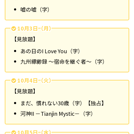
嘘の嘘（字）
10月3日（月）
【見放題】
あの日のI Love You（字）
九州縹緲録 ～宿命を継ぐ者～（字）
10月4日（火）
【見放題】
まだ、慣れない30歳（字）
【独占】
河神II －Tianjin Mystic－（字）
10月5日（水）