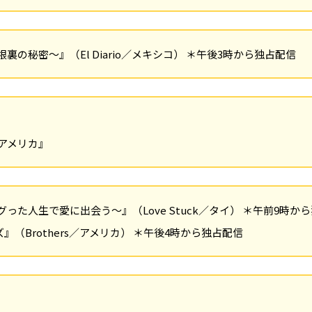
 ～屋根裏の秘密～』（El Diario／メキシコ） ＊午後3時から独占配信
アメリカ』
 ～バグった人生で愛に出会う～』（Love Stuck／タイ） ＊午前9時か
ザーズ』（Brothers／アメリカ） ＊午後4時から独占配信