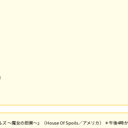
』
ポイルズ ～魔女の厨房～』（House Of Spoils／アメリカ） ＊午後4