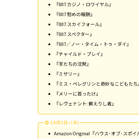
『007 カジノ・ロワイヤル』
『007 慰めの報酬』
『007 スカイフォール』
『007 スペクター』
『007／ノー・タイム・トゥ・ダイ』
『チャイルド・プレイ』
『羊たちの沈黙』
『ミザリー』
『ミス・ペレグリンと奇妙なこどもたち
『メリーに首ったけ』
『レヴェナント: 蘇えりし者』
10月3日（木）
Amazon Original『ハウス･オブ･ス